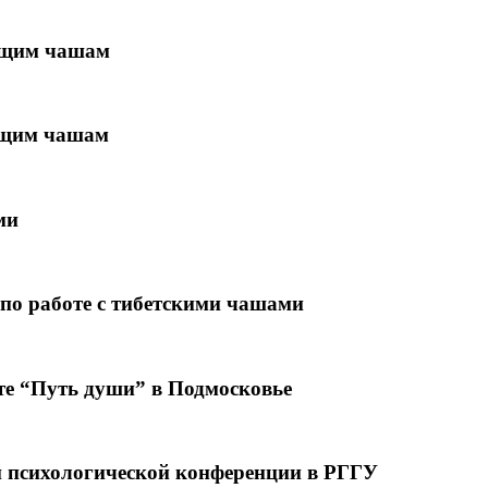
оющим чашам
оющим чашам
ми
по работе с тибетскими чашами
те “Путь души” в Подмосковье
 психологической конференции в РГГУ