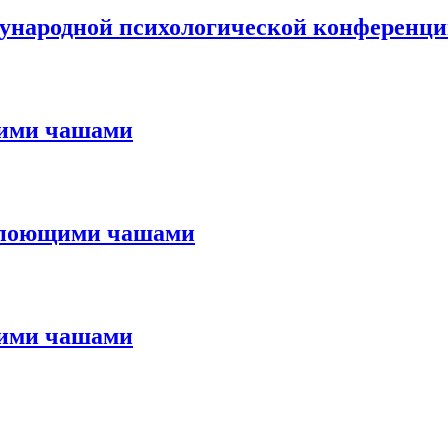
ународной психологической конференц
щими чашами
с поющими чашами
щими чашами