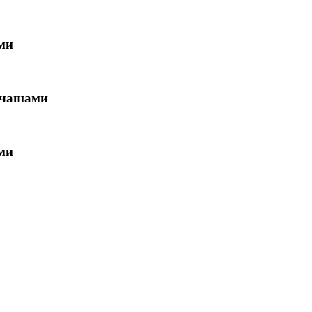
ми
 чашами
ми