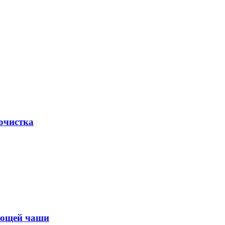
очистка
оющей чаши