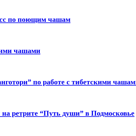
асс по поющим чашам
щими чашами
нготори” по работе с тибетскими чашам
 на ретрите “Путь души” в Подмосковье