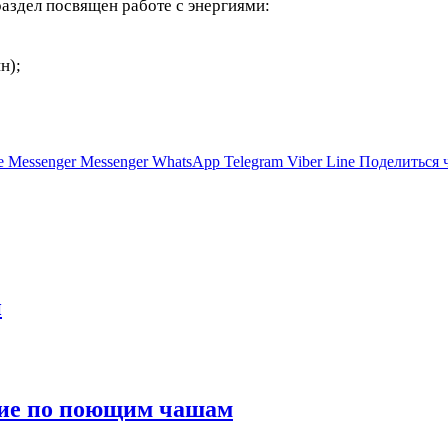
аздел посвящен работе с энергиями:
н);
e
Messenger
Messenger
WhatsApp
Telegram
Viber
Line
Поделиться 
й
ние по поющим чашам