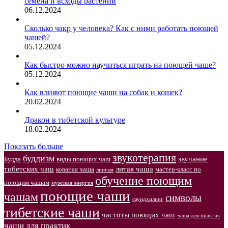
семена и всходы растений
06.12.2024
Сколько чакр у человека? Как с ними работать поющей
чашей?
05.12.2024
Как быстро можно научиться играть на поющей чаше?
05.12.2024
Как влияют поющие чаши на собак и кошек?
20.02.2024
Дракон в тибетской культуре
18.02.2024
Показать больше
звукотерапия
буддизм
звучание
Будда
виды поющих чаш
тибетских чаш
литая чаша
кованая чаша
мастер-класс по
лингам
обучение поющим
поющим чашам
мужская энергия
поющие чаши
чашам
символы
саундхилинг
тибетские чаши
частоты поющих чаш
чаша для практик
чаши для практик